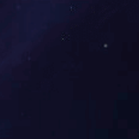
应风险评估，并委托第三方对重点监管的危险工艺进行LOAP
分析和SIL定级，从工艺源头上控制安全风险。
职业健康
公司力争做到用无毒、低毒的工艺和物料替代高毒工艺和物
料，防止毒性物料对人员产生职业健康危害。公司每年委托第
三方资质单位对生产场所进行岗位职业危害检测，并根据不同
的操作和有害因素，给员工提供全面且合适的防护用品。对员
工进行岗前、岗中及离岗体检，建立员工个人职业健康档案。
节能环保