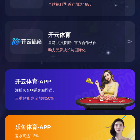
信息披露
投资者关系
人力资源


人力资源
热门职位
校园招聘
薪酬福利
人力资源
问鼎（中国）