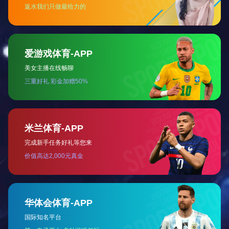
投资者关系
Home
/
全部分类


公司概述