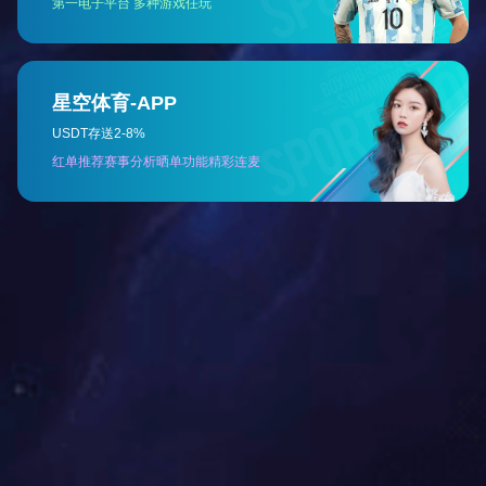
今天的奥翔
公司成立于2010年4月，总部位于浙江省台州市。公司股票已
于2017年5月9日在上海证券交易所上市交易，股票简称“奥翔
药业”，股票代码“603229”。
公司的主营业务为特色问鼎官方版网站登录入口、医药中间体
的研发、生产和销售，以及为客户提供定制加工和研发业务。
产品具有手性结构多、研发难度大、技术壁垒高、生产工艺独
特等特点。目前公司的产品主要分为六个大类，分别为肝病
类、呼吸系统类、心脑血管类、高端氟产品类、前列腺素类和
抗菌类，其中乙肝治疗药物恩替卡韦获得塞浦路斯官方的
GMP认证并通过美国FDA审核，此外，公司多个产品获得了
出口欧盟证明文件，多个产品在多个国家已递交DMF获得序
列号。