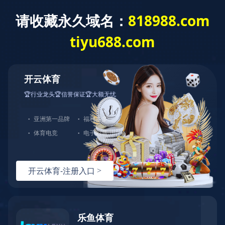
搜索

首页
关于我们


关于我们
公司概况
发展历程