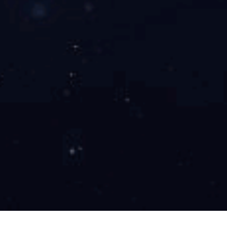
研发与开发
新闻资讯
公司动态
行业资讯
医药健康
投资者关系
实时行情
信息披露
人力资源
热门职位
校园招聘
薪酬福利
问鼎（中国）
问鼎（中国）
地址：浙江省化学问鼎官方版网站登录入口基地临海园区
东海